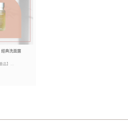
｜經典洗面露
保養品】
完保濕不緊繃
、孕婦、哺乳皆可使