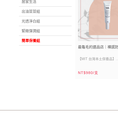
居家生活
出油荳荳組
光透淨白組
緊緻彈潤組
簡單保養組
最龜毛的選品店｜裸感
【MIT 台灣本土保養品】
SPF30 PA+++
NT$980/支
輕薄絲滑質地一抹就亮
建議搭配月光霜和高光保