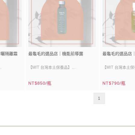
防曬隔離霜
最龜毛的選品店｜機能前導露
最龜毛的選品店
【MIT 台灣本土保養品】
【MIT 台灣本土
超越化妝水，前導和化妝水二合一
35% 氨基酸，洗
NT$850/瓶
NT$790/瓶
敏弱肌、術後保養、孕婦、哺乳皆可使
敏弱肌、術後保養
濕面膜使用
用
用
1